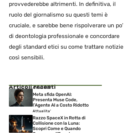
provvederebbe altrimenti. In definitiva, il
ruolo del giornalismo su questi temi è
cruciale, e sarebbe bene rispolverare un po’
di deontologia professionale e concordare
degli standard etici su come trattare notizie
così sensibili.
Articoli recenti
Attualita'
Meta sfida OpenAI:
Presenta Muse Code,
l’Agente AI a Costo Ridotto
Attualita'
Razzo SpaceX in Rotta di
Collisione con la Luna:
Scopri Come e Quando