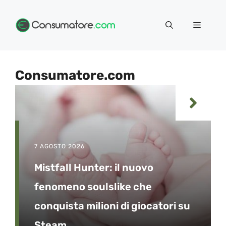
Vai
Menu
al
contenuto
Consumatore.com
7 AGOSTO 2026
Mistfall Hunter: il nuovo
fenomeno soulslike che
conquista milioni di giocatori su
Steam