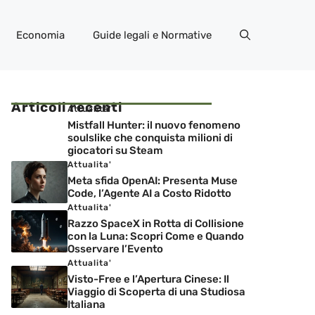
Economia
Guide legali e Normative
Articoli recenti
Attualita'
Mistfall Hunter: il nuovo fenomeno
soulslike che conquista milioni di
giocatori su Steam
Attualita'
Meta sfida OpenAI: Presenta Muse
Code, l’Agente AI a Costo Ridotto
Attualita'
Razzo SpaceX in Rotta di Collisione
con la Luna: Scopri Come e Quando
Osservare l’Evento
Attualita'
Visto-Free e l’Apertura Cinese: Il
Viaggio di Scoperta di una Studiosa
Italiana