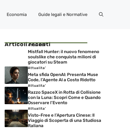
Economia
Guide legali e Normative
Articoli recenti
Attualita'
Mistfall Hunter: il nuovo fenomeno
soulslike che conquista milioni di
giocatori su Steam
Attualita'
Meta sfida OpenAI: Presenta Muse
Code, l’Agente AI a Costo Ridotto
Attualita'
Razzo SpaceX in Rotta di Collisione
con la Luna: Scopri Come e Quando
Osservare l’Evento
Attualita'
Visto-Free e l’Apertura Cinese: Il
Viaggio di Scoperta di una Studiosa
Italiana