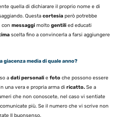
te quella di dichiarare il proprio nome e di
essaggiando. Questa
cortesia
però potrebbe
ti con
messaggi
molto
gentili
ed educati
tima
scelta fino a convincerla a farsi aggiungere
la giacenza media di quale anno?
sso a
dati personali
e
foto
che possono essere
 in una vera e propria arma di
ricatto.
Se a
meri che non conoscete, nel caso vi sentiate
 comunicate più. Se il numero che vi scrive non
zzate Il buonsenso.