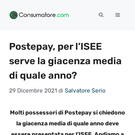
Vai
Menu
al
contenuto
Postepay, per l’ISEE
serve la giacenza media
di quale anno?
29 Dicembre 2021
di
Salvatore Serio
Molti possessori di Postepay si chiedono
la giacenza media di quale anno deve
essere presentata per l’ISEE. Andiamo a