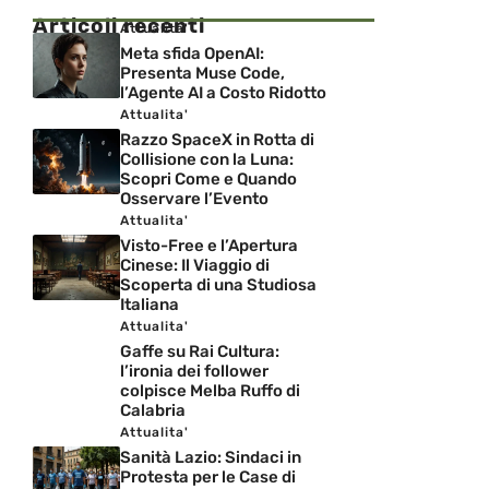
Articoli recenti
Attualita'
Meta sfida OpenAI:
Presenta Muse Code,
l’Agente AI a Costo Ridotto
Attualita'
Razzo SpaceX in Rotta di
Collisione con la Luna:
Scopri Come e Quando
Osservare l’Evento
Attualita'
Visto-Free e l’Apertura
Cinese: Il Viaggio di
Scoperta di una Studiosa
Italiana
Attualita'
Gaffe su Rai Cultura:
l’ironia dei follower
colpisce Melba Ruffo di
Calabria
Attualita'
Sanità Lazio: Sindaci in
Protesta per le Case di