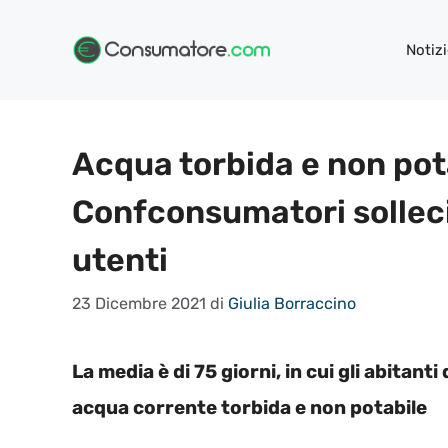
Vai
al
Notizi
contenuto
Acqua torbida e non pota
Confconsumatori sollecit
utenti
23 Dicembre 2021
di
Giulia Borraccino
La media è di 75 giorni, in cui gli abitant
acqua corrente torbida e non potabile