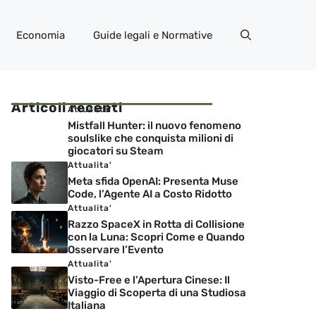
Economia
Guide legali e Normative
Articoli recenti
Attualita'
Mistfall Hunter: il nuovo fenomeno
soulslike che conquista milioni di
giocatori su Steam
Attualita'
Meta sfida OpenAI: Presenta Muse
Code, l’Agente AI a Costo Ridotto
Attualita'
Razzo SpaceX in Rotta di Collisione
con la Luna: Scopri Come e Quando
Osservare l’Evento
Attualita'
Visto-Free e l’Apertura Cinese: Il
Viaggio di Scoperta di una Studiosa
Italiana