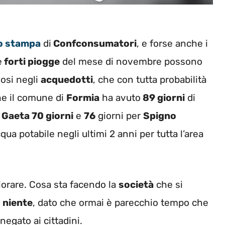
o stampa
di
Confconsumatori
, e forse anche i
e
forti piogge
del mese di novembre possono
gosi negli
acquedotti
, che con tutta probabilità
he il comune di
Formia
ha avuto
89 giorni
di
Gaeta 70 giorni
e
76
giorni per
Spigno
ua potabile negli ultimi 2 anni per tutta l’area
iorare. Cosa sta facendo la
società
che si
 niente
, dato che ormai è parecchio tempo che
negato ai cittadini.