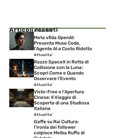
Articoli recenti
Attualita'
Meta sfida OpenAI:
Presenta Muse Code,
l’Agente AI a Costo Ridotto
Attualita'
Razzo SpaceX in Rotta di
Collisione con la Luna:
Scopri Come e Quando
Osservare l’Evento
Attualita'
Visto-Free e l’Apertura
Cinese: Il Viaggio di
Scoperta di una Studiosa
Italiana
Attualita'
Gaffe su Rai Cultura:
l’ironia dei follower
colpisce Melba Ruffo di