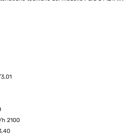
/3,01
0
³/h 2100
3.40