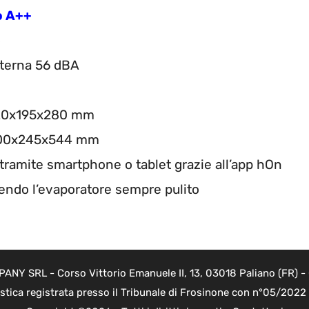
o A++
+
nterna 56 dBA
 820x195x280 mm
 700x245x544 mm
 tramite smartphone o tablet grazie all’app hOn
nendo l’evaporatore sempre pulito
Y SRL - Corso Vittorio Emanuele II, 13, 03018 Paliano (FR) - 
istica registrata presso il Tribunale di Frosinone con n°05/202