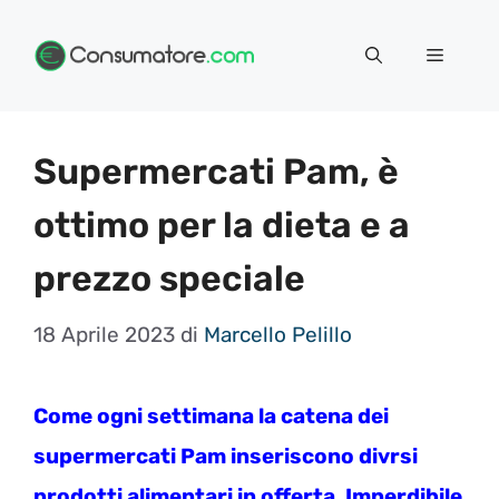
Vai
Menu
al
contenuto
Supermercati Pam, è
ottimo per la dieta e a
prezzo speciale
18 Aprile 2023
di
Marcello Pelillo
Come ogni settimana la catena dei
supermercati Pam inseriscono divrsi
prodotti alimentari in offerta. Imperdibile