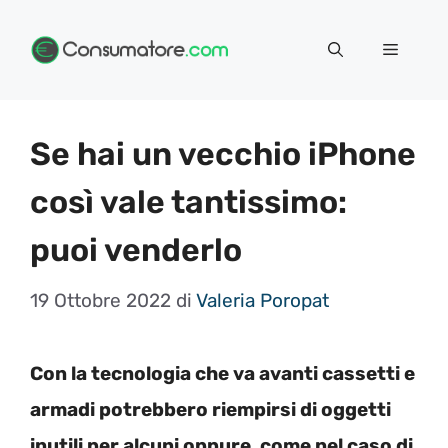
Vai
Menu
al
contenuto
Se hai un vecchio iPhone
così vale tantissimo:
puoi venderlo
19 Ottobre 2022
di
Valeria Poropat
Con la tecnologia che va avanti cassetti e
armadi potrebbero riempirsi di oggetti
inutili per alcuni oppure, come nel caso di