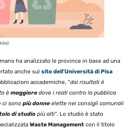
dobe)
omano ha analizzato le province in base ad una
ortato anche sul
sito dell’Università di Pisa
pubblicazioni accademiche, “
dai risultati è
ata è
maggiore
dove i reati contro la pubblica
e ci sono
più donne
elette nei consigli comunali
itolo di studio
più alti
“. Lo studio è stato
pecializzata
Waste Management
con il titolo