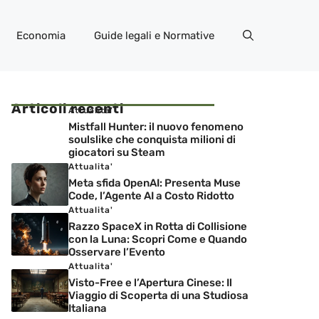
Economia
Guide legali e Normative
Articoli recenti
Attualita'
Mistfall Hunter: il nuovo fenomeno
soulslike che conquista milioni di
giocatori su Steam
Attualita'
Meta sfida OpenAI: Presenta Muse
Code, l’Agente AI a Costo Ridotto
Attualita'
Razzo SpaceX in Rotta di Collisione
con la Luna: Scopri Come e Quando
Osservare l’Evento
Attualita'
Visto-Free e l’Apertura Cinese: Il
Viaggio di Scoperta di una Studiosa
Italiana