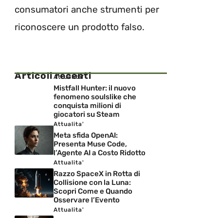
consumatori anche strumenti per
riconoscere un prodotto falso.
Articoli recenti
Attualita'
Mistfall Hunter: il nuovo
fenomeno soulslike che
conquista milioni di
giocatori su Steam
Attualita'
Meta sfida OpenAI:
Presenta Muse Code,
l’Agente AI a Costo Ridotto
Attualita'
Razzo SpaceX in Rotta di
Collisione con la Luna:
Scopri Come e Quando
Osservare l’Evento
Attualita'