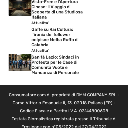
Visto-Free e l’Apertura
Cinese: Il Viaggio di
Scoperta di una Studiosa
Italiana
Attualita'
Gaffe su Rai Cultura:
l’ironia dei follower
colpisce Melba Ruffo di
Calabria
Attualita'
Sanità Lazio: Sindaci in
Protesta per le Case di
Comunità Vuote e
Mancanza di Personale
Consumatore.com di proprietà di DMM COMPANY SRL -
Corso Vittorio Emanuele II, 13, 03018 Paliano (FR) -
Codice Fiscale e Partita I.V.A. 03144800608
Testata Giornalistica registrata presso il Tribunale di
Frosinone con n°05/2022 del 27/04/2022