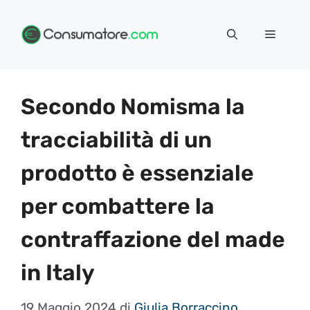
Vai
Menu
al
contenuto
Secondo Nomisma la
tracciabilità di un
prodotto è essenziale
per combattere la
contraffazione del made
in Italy
19 Maggio 2024
di
Giulia Borraccino