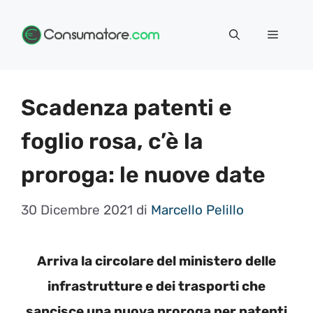
Vai
Menu
al
contenuto
Scadenza patenti e
foglio rosa, c’è la
proroga: le nuove date
30 Dicembre 2021
di
Marcello Pelillo
Arriva la circolare del ministero delle
infrastrutture e dei trasporti che
sancisce una nuova proroga per patenti