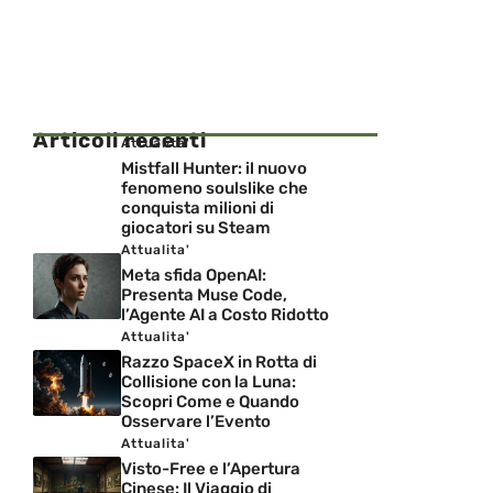
Articoli recenti
Attualita'
Mistfall Hunter: il nuovo
fenomeno soulslike che
conquista milioni di
giocatori su Steam
Attualita'
Meta sfida OpenAI:
Presenta Muse Code,
l’Agente AI a Costo Ridotto
Attualita'
Razzo SpaceX in Rotta di
Collisione con la Luna:
Scopri Come e Quando
Osservare l’Evento
Attualita'
Visto-Free e l’Apertura
Cinese: Il Viaggio di