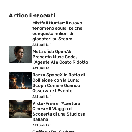
Articoli recenti
Attualita'
Mistfall Hunter: il nuovo
fenomeno soulslike che
conquista milioni di
giocatori su Steam
Attualita'
Meta sfida OpenAI:
Presenta Muse Code,
l’Agente AI a Costo Ridotto
Attualita'
Razzo SpaceX in Rotta di
Collisione con la Luna:
Scopri Come e Quando
Osservare l’Evento
Attualita'
Visto-Free e l’Apertura
Cinese: Il Viaggio di
Scoperta di una Studiosa
Italiana
Attualita'
Gaffe su Rai Cultura: