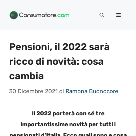
Vai
Menu
al
contenuto
Pensioni, il 2022 sarà
ricco di novità: cosa
cambia
30 Dicembre 2021
di
Ramona Buonocore
Il 2022 porterà con sé tre
importantissime novità per tutti i
pensionati d’Italia. Ecco quali sono e cosa