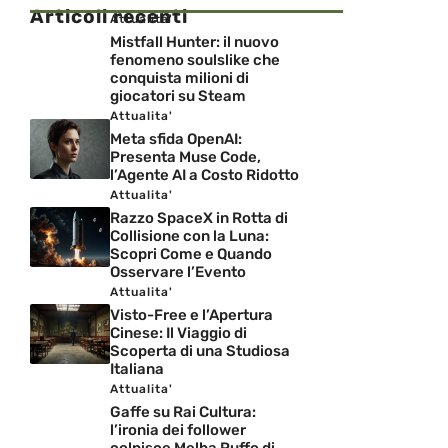
Articoli recenti
Attualita'
Mistfall Hunter: il nuovo
fenomeno soulslike che
conquista milioni di
giocatori su Steam
Attualita'
Meta sfida OpenAI:
Presenta Muse Code,
l’Agente AI a Costo Ridotto
Attualita'
Razzo SpaceX in Rotta di
Collisione con la Luna:
Scopri Come e Quando
Osservare l’Evento
Attualita'
Visto-Free e l’Apertura
Cinese: Il Viaggio di
Scoperta di una Studiosa
Italiana
Attualita'
Gaffe su Rai Cultura:
l’ironia dei follower
colpisce Melba Ruffo di