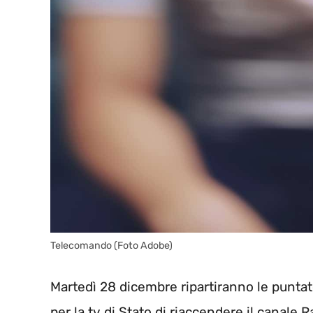
Telecomando (Foto Adobe)
Martedì 28 dicembre ripartiranno le puntate
per la tv di Stato di riaccendere il canale R