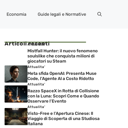
Economia
Guide legali e Normative
Articoli recenti
Attualita'
Mistfall Hunter: il nuovo fenomeno
soulslike che conquista milioni di
giocatori su Steam
Attualita'
Meta sfida OpenAI: Presenta Muse
Code, l’Agente AI a Costo Ridotto
Attualita'
Razzo SpaceX in Rotta di Collisione
con la Luna: Scopri Come e Quando
Osservare l’Evento
Attualita'
Visto-Free e l’Apertura Cinese: Il
Viaggio di Scoperta di una Studiosa
Italiana