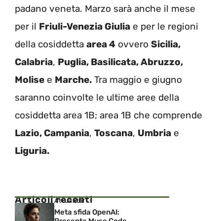
padano veneta. Marzo sarà anche il mese
per il
Friuli-Venezia Giulia
e per le regioni
della cosiddetta
area 4
ovvero
Sicilia,
Calabria
,
Puglia, Basilicata, Abruzzo,
Molise
e
Marche.
Tra maggio e giugno
saranno coinvolte le ultime aree della
cosiddetta area 1B; area 1B che comprende
Lazio, Campania
,
Toscana
,
Umbria
e
Liguria.
Articoli recenti
Attualita'
Meta sfida OpenAI: