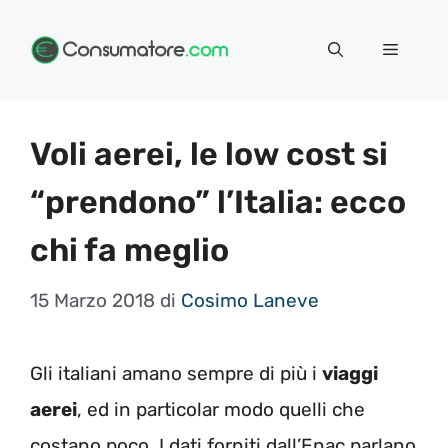
Vai
Menu
al
contenuto
Voli aerei, le low cost si
“prendono” l’Italia: ecco
chi fa meglio
15 Marzo 2018
di
Cosimo Laneve
Gli italiani amano sempre di più i
viaggi
aerei
, ed in particolar modo quelli che
costano poco. I dati forniti dall’Enac parlano