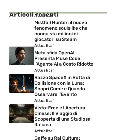
Articoli recenti
Attualita'
Mistfall Hunter: il nuovo
fenomeno soulslike che
conquista milioni di
giocatori su Steam
Attualita'
Meta sfida OpenAI:
Presenta Muse Code,
l’Agente AI a Costo Ridotto
Attualita'
Razzo SpaceX in Rotta di
Collisione con la Luna:
Scopri Come e Quando
Osservare l’Evento
Attualita'
Visto-Free e l’Apertura
Cinese: Il Viaggio di
Scoperta di una Studiosa
Italiana
Attualita'
Gaffe su Rai Cultura: