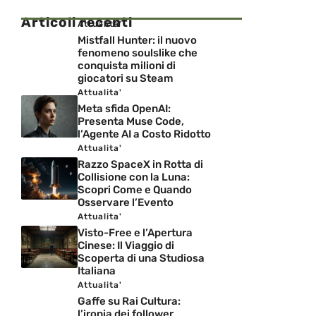
Articoli recenti
Attualita'
Mistfall Hunter: il nuovo
fenomeno soulslike che
conquista milioni di
giocatori su Steam
Attualita'
Meta sfida OpenAI:
Presenta Muse Code,
l’Agente AI a Costo Ridotto
Attualita'
Razzo SpaceX in Rotta di
Collisione con la Luna:
Scopri Come e Quando
Osservare l’Evento
Attualita'
Visto-Free e l’Apertura
Cinese: Il Viaggio di
Scoperta di una Studiosa
Italiana
Attualita'
Gaffe su Rai Cultura:
l’ironia dei follower