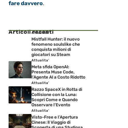
fare davvero
.
Articoli recenti
Attualita'
Mistfall Hunter: il nuovo
fenomeno soulslike che
conquista milioni di
giocatori su Steam
Attualita'
Meta sfida OpenAI:
Presenta Muse Code,
l’Agente AI a Costo Ridotto
Attualita'
Razzo SpaceX in Rotta di
Collisione con la Luna:
Scopri Come e Quando
Osservare l’Evento
Attualita'
Visto-Free e l’Apertura
Cinese: Il Viaggio di
Scoperta di una Studiosa