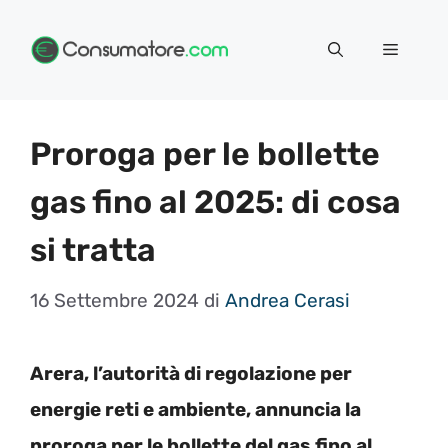
Vai
Menu
al
contenuto
Proroga per le bollette
gas fino al 2025: di cosa
si tratta
16 Settembre 2024
di
Andrea Cerasi
Arera, l’autorità di regolazione per
energie reti e ambiente, annuncia la
proroga per le bollette del gas fino al