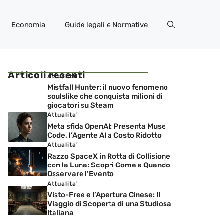
Economia
Guide legali e Normative
Articoli recenti
Attualita'
Mistfall Hunter: il nuovo fenomeno
soulslike che conquista milioni di
giocatori su Steam
Attualita'
Meta sfida OpenAI: Presenta Muse
Code, l’Agente AI a Costo Ridotto
Attualita'
Razzo SpaceX in Rotta di Collisione
con la Luna: Scopri Come e Quando
Osservare l’Evento
Attualita'
Visto-Free e l’Apertura Cinese: Il
Viaggio di Scoperta di una Studiosa
Italiana