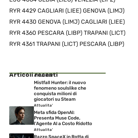
RYR 4429
CAGLIARI (LIE
E
) GENOVA (LIMJ)
RYR 4430
GENOVA (LIMJ) CAGLIARI (LIE
E
)
RYR
4360
PESCARA (LIBP) TRAPANI (LICT)
RYR 4361
TRAPANI (LICT)
PESCARA (LIBP)
Articoli recenti
Attualita'
Mistfall Hunter: il nuovo
fenomeno soulslike che
conquista milioni di
giocatori su Steam
Attualita'
Meta sfida OpenAI:
Presenta Muse Code,
l’Agente AI a Costo Ridotto
Attualita'
Razzo SpaceX in Rotta di