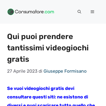
Vai
Menu
al
contenuto
Qui puoi prendere
tantissimi videogiochi
gratis
27 Aprile 2023
di
Giuseppe Formisano
Se vuoi videogiochi gratis devi
consultare questi siti: ne esistono di
diversi e puoi scaricare tutto quello che