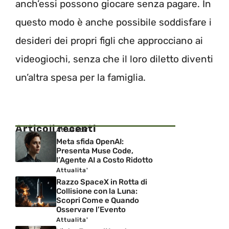
anch’essi possono giocare senza pagare. In
questo modo è anche possibile soddisfare i
desideri dei propri figli che approcciano ai
videogiochi, senza che il loro diletto diventi
un’altra spesa per la famiglia.
Articoli recenti
Attualita'
Meta sfida OpenAI:
Presenta Muse Code,
l’Agente AI a Costo Ridotto
Attualita'
Razzo SpaceX in Rotta di
Collisione con la Luna:
Scopri Come e Quando
Osservare l’Evento
Attualita'