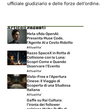
ufficiale giudiziario e delle forze dell’ordine.
Articoli recenti
Attualita'
Meta sfida OpenAI:
Presenta Muse Code,
l’Agente AI a Costo Ridotto
Attualita'
Razzo SpaceX in Rotta di
Collisione con la Luna:
Scopri Come e Quando
Osservare l’Evento
Attualita'
Visto-Free e l’Apertura
Cinese: Il Viaggio di
Scoperta di una Studiosa
Italiana
Attualita'
Gaffe su Rai Cultura:
l’ironia dei follower