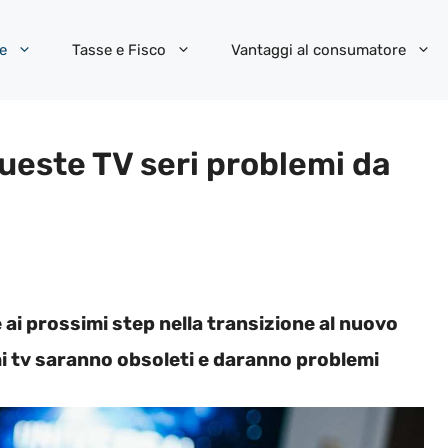
e
Tasse e Fisco
Vantaggi al consumatore
queste TV seri problemi da
ai prossimi step nella transizione al nuovo
hi tv saranno obsoleti e daranno problemi