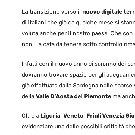
La transizione verso il
nuovo digitale ter
di italiani che già da qualche mese si st
voluta anche per il nostro paese. Che con lo
non. La data da tenere sotto controllo rim
Infatti con il nuovo anno ci saranno dei c
dovranno trovare spazio per gli adeguamen
già effettuato dalla Sardegna nelle scorse 
della
Valle D’Aosta d
el
Piemonte
ma anch
Oltre a
Liguria
,
Veneto
,
Friuli Venezia Giu
evidenziare una delle possibili criticità ch