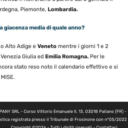
ardegna, Piemonte,
Lombardia.
la giacenza media di quale anno?
o Alto Adige e
Veneto
mentre i giorni 1 e 2
 Venezia Giulia ed
Emilia Romagna.
Per le
cora stato reso noto il calendario effettivo e si
 MISE.
Y SRL - Corso Vittorio Emanuele II, 13, 03018 Paliano (FR) - 
istica registrata presso il Tribunale di Frosinone con n°05/202
Copyright ©2026 - Tutti i diritti riservati -
Contattaci