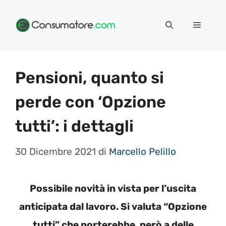
Vai
Menu
al
contenuto
Pensioni, quanto si
perde con ‘Opzione
tutti’: i dettagli
30 Dicembre 2021
di
Marcello Pelillo
Possibile novità in vista per l’uscita
anticipata dal lavoro. Si valuta “Opzione
tutti” che porterebbe, però a delle