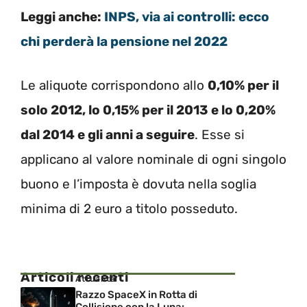
Leggi anche:
INPS, via ai controlli: ecco
chi perderà la pensione nel 2022
Le aliquote corrispondono allo
0,10% per il
solo 2012, lo 0,15% per il 2013 e lo 0,20%
dal 2014 e gli anni a seguire
. Esse si
applicano al valore nominale di ogni singolo
buono e l’imposta è dovuta nella soglia
minima di 2 euro a titolo posseduto.
Articoli recenti
Attualita'
Razzo SpaceX in Rotta di
Collisione con la Luna: