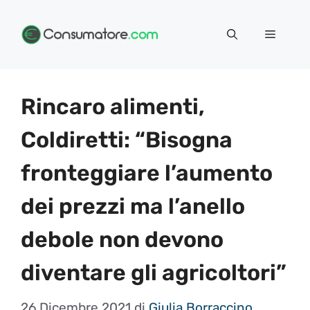
Vai
Menu
al
contenuto
Rincaro alimenti,
Coldiretti: “Bisogna
fronteggiare l’aumento
dei prezzi ma l’anello
debole non devono
diventare gli agricoltori”
26 Dicembre 2021
di
Giulia Borraccino