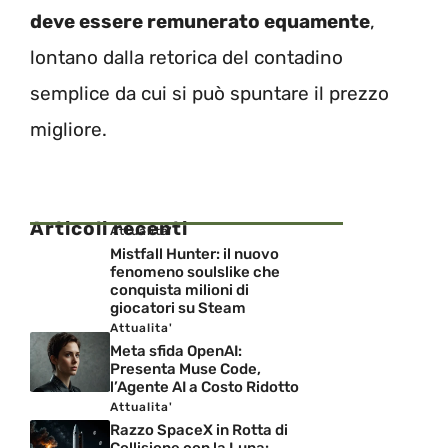
deve essere remunerato equamente
,
lontano dalla retorica del contadino
semplice da cui si può spuntare il prezzo
migliore.
Articoli recenti
Attualita'
Mistfall Hunter: il nuovo
fenomeno soulslike che
conquista milioni di
giocatori su Steam
Attualita'
Meta sfida OpenAI:
Presenta Muse Code,
l’Agente AI a Costo Ridotto
Attualita'
Razzo SpaceX in Rotta di