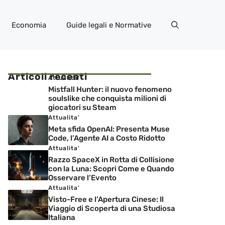
Economia
Guide legali e Normative
Articoli recenti
Attualita'
Mistfall Hunter: il nuovo fenomeno
soulslike che conquista milioni di
giocatori su Steam
Attualita'
Meta sfida OpenAI: Presenta Muse
Code, l’Agente AI a Costo Ridotto
Attualita'
Razzo SpaceX in Rotta di Collisione
con la Luna: Scopri Come e Quando
Osservare l’Evento
Attualita'
Visto-Free e l’Apertura Cinese: Il
Viaggio di Scoperta di una Studiosa
Italiana