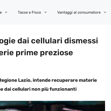
e
Tasse e Fisco
Vantaggi al consumatore
ogie dai cellulari dismessi
erie prime preziose
 Regione Lazio, intende recuperare materie
 dai cellulari non più funzionanti