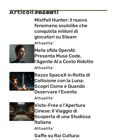
Articoli recenti
Attualita'
Mistfall Hunter: il nuovo
fenomeno soulslike che
conquista milioni di
giocatori su Steam
Attualita'
Meta sfida OpenAI:
Presenta Muse Code,
l’Agente AI a Costo Ridotto
Attualita'
Razzo SpaceX in Rotta di
Collisione con la Luna:
Scopri Come e Quando
Osservare l’Evento
Attualita'
Visto-Free e l’Apertura
Cinese: Il Viaggio di
Scoperta di una Studiosa
Italiana
Attualita'
Gaffe su Rai Cultura: