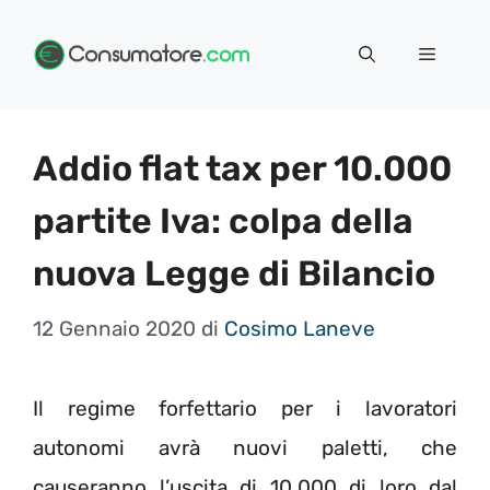
Vai
Menu
al
contenuto
Addio flat tax per 10.000
partite Iva: colpa della
nuova Legge di Bilancio
12 Gennaio 2020
di
Cosimo Laneve
Il regime forfettario per i lavoratori
autonomi avrà nuovi paletti, che
causeranno l’uscita di 10.000 di loro dal