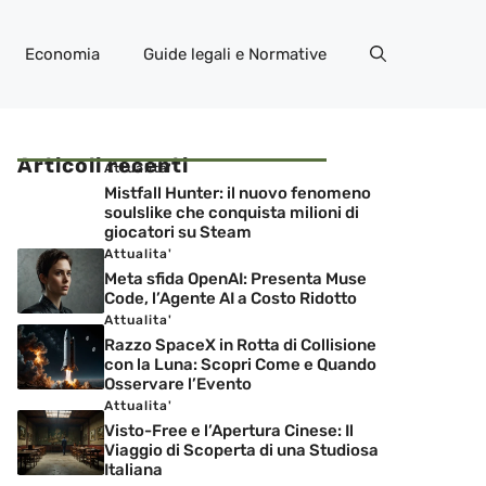
Economia
Guide legali e Normative
Articoli recenti
Attualita'
Mistfall Hunter: il nuovo fenomeno
soulslike che conquista milioni di
giocatori su Steam
Attualita'
Meta sfida OpenAI: Presenta Muse
Code, l’Agente AI a Costo Ridotto
Attualita'
Razzo SpaceX in Rotta di Collisione
con la Luna: Scopri Come e Quando
Osservare l’Evento
Attualita'
Visto-Free e l’Apertura Cinese: Il
Viaggio di Scoperta di una Studiosa
Italiana