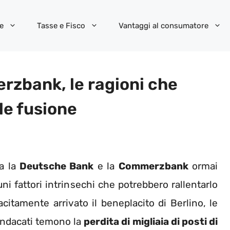
e
Tasse e Fisco
Vantaggi al consumatore
zbank, le ragioni che
le fusione
ra la
Deutsche Bank
e la
Commerzbank
ormai
ni fattori intrinsechi che potrebbero rallentarlo
itamente arrivato il beneplacito di Berlino, le
sindacati temono la
perdita di migliaia di posti di