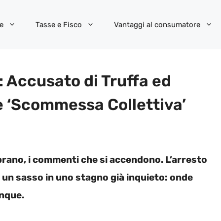
e
Tasse e Fisco
Vantaggi al consumatore
: Accusato di Truffa ed
e ‘Scommessa Collettiva’
ibrano, i commenti che si accendono. L’arresto
e un sasso in uno stagno già inquieto: onde
unque.