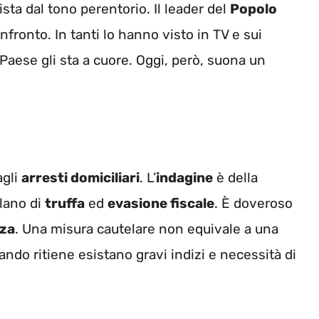
ista dal tono perentorio. Il leader del
Popolo
fronto. In tanti lo hanno visto in TV e sui
 Paese gli sta a cuore. Oggi, però, suona un
agli
arresti domiciliari
. L’
indagine
è della
rlano di
truffa
ed
evasione fiscale
. È doveroso
nza
. Una misura cautelare non equivale a una
uando ritiene esistano gravi indizi e necessità di