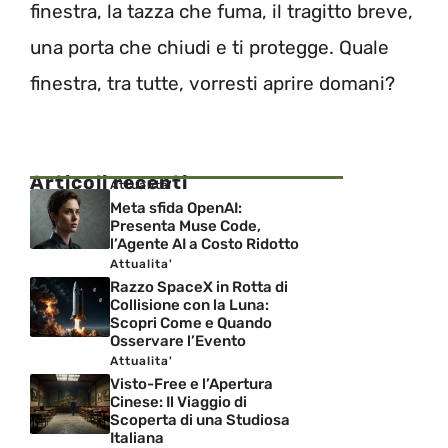
finestra, la tazza che fuma, il tragitto breve,
una porta che chiudi e ti protegge. Quale
finestra, tra tutte, vorresti aprire domani?
Articoli recenti
Attualita'
Meta sfida OpenAI:
Presenta Muse Code,
l’Agente AI a Costo Ridotto
Attualita'
Razzo SpaceX in Rotta di
Collisione con la Luna:
Scopri Come e Quando
Osservare l’Evento
Attualita'
Visto-Free e l’Apertura
Cinese: Il Viaggio di
Scoperta di una Studiosa
Italiana