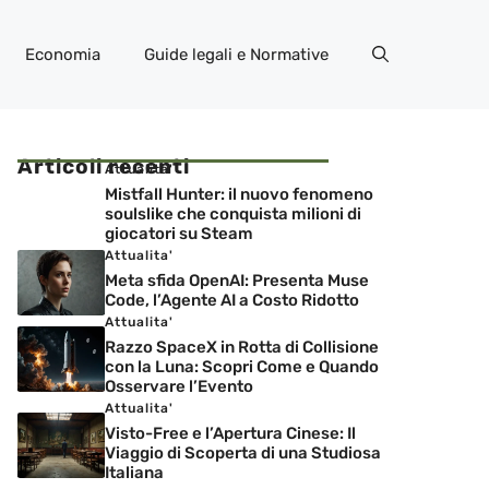
Economia
Guide legali e Normative
Articoli recenti
Attualita'
Mistfall Hunter: il nuovo fenomeno
soulslike che conquista milioni di
giocatori su Steam
Attualita'
Meta sfida OpenAI: Presenta Muse
Code, l’Agente AI a Costo Ridotto
Attualita'
Razzo SpaceX in Rotta di Collisione
con la Luna: Scopri Come e Quando
Osservare l’Evento
Attualita'
Visto-Free e l’Apertura Cinese: Il
Viaggio di Scoperta di una Studiosa
Italiana