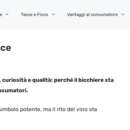
e
Tasse e Fisco
Vantaggi al consumatore
ice
 curiosità e qualità: perché il bicchiere sta
onsumatori.
simbolo potente, ma il rito del vino sta