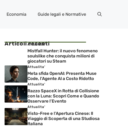
Economia
Guide legali e Normative
Articoli recenti
Attualita'
Mistfall Hunter: il nuovo fenomeno
soulslike che conquista milioni di
giocatori su Steam
Attualita'
Meta sfida OpenAI: Presenta Muse
Code, l’Agente AI a Costo Ridotto
Attualita'
Razzo SpaceX in Rotta di Collisione
con la Luna: Scopri Come e Quando
Osservare l’Evento
Attualita'
Visto-Free e l’Apertura Cinese: Il
Viaggio di Scoperta di una Studiosa
Italiana