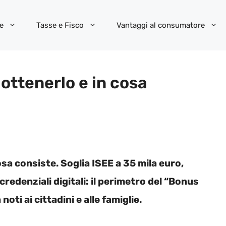
e
Tasse e Fisco
Vantaggi al consumatore
ttenerlo e in cosa
a consiste. Soglia ISEE a 35 mila euro,
edenziali digitali: il perimetro del “Bonus
oti ai cittadini e alle famiglie.