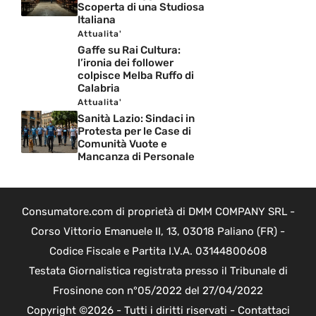
Scoperta di una Studiosa
Italiana
Attualita'
Gaffe su Rai Cultura:
l’ironia dei follower
colpisce Melba Ruffo di
Calabria
Attualita'
Sanità Lazio: Sindaci in
Protesta per le Case di
Comunità Vuote e
Mancanza di Personale
Consumatore.com di proprietà di DMM COMPANY SRL -
Corso Vittorio Emanuele II, 13, 03018 Paliano (FR) -
Codice Fiscale e Partita I.V.A. 03144800608
Testata Giornalistica registrata presso il Tribunale di
Frosinone con n°05/2022 del 27/04/2022
Copyright ©2026 - Tutti i diritti riservati -
Contattaci