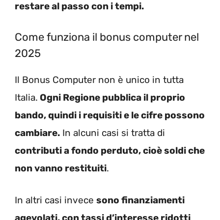
restare al passo con i tempi.
Come funziona il bonus computer nel
2025
Il Bonus Computer non è unico in tutta
Italia.
Ogni Regione pubblica il proprio
bando, quindi i requisiti e le cifre possono
cambiare.
In alcuni casi si tratta di
contributi a fondo perduto, cioè soldi che
non vanno restituiti
.
In altri casi invece
sono finanziamenti
agevolati, con tassi d’interesse ridotti