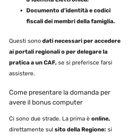
Documento d’identità e codici
fiscali dei membri della famiglia.
Questi sono
dati necessari per accedere
ai portali regionali o per delegare la
pratica a un CAF,
se si preferisce farsi
assistere.
Come presentare la domanda per
avere il bonus computer
Ci sono due strade. La prima è
online,
direttamente sul
sito della Regione:
si