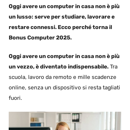
Oggi avere un computer in casa non è più
un lusso: serve per studiare, lavorare e
restare connessi. Ecco perché torna il
Bonus Computer 2025.
Oggi avere un computer in casa non è più
un vezzo, è diventato indispensabile.
Tra
scuola, lavoro da remoto e mille scadenze
online, senza un dispositivo si resta tagliati
fuori.