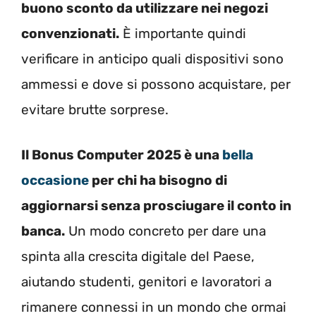
buono sconto da utilizzare nei negozi
convenzionati.
È importante quindi
verificare in anticipo quali dispositivi sono
ammessi e dove si possono acquistare, per
evitare brutte sorprese.
Il Bonus Computer 2025 è una
bella
occasione
per chi ha bisogno di
aggiornarsi senza prosciugare il conto in
banca.
Un modo concreto per dare una
spinta alla crescita digitale del Paese,
aiutando studenti, genitori e lavoratori a
rimanere connessi in un mondo che ormai