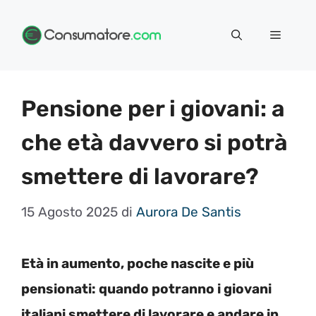
Vai
Menu
al
contenuto
Pensione per i giovani: a
che età davvero si potrà
smettere di lavorare?
15 Agosto 2025
di
Aurora De Santis
Età in aumento, poche nascite e più
pensionati: quando potranno i giovani
italiani smettere di lavorare e andare in