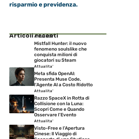
risparmio e previdenza.
Articoli recenti
Attualita'
Mistfall Hunter: il nuovo
fenomeno soulslike che
conquista milioni di
giocatori su Steam
Attualita'
Meta sfida OpenAI:
Presenta Muse Code,
l’Agente AI a Costo Ridotto
Attualita'
Razzo SpaceX in Rotta di
Collisione con la Luna:
Scopri Come e Quando
Osservare l’Evento
Attualita'
Visto-Free e l’Apertura
Cinese: Il Viaggio di