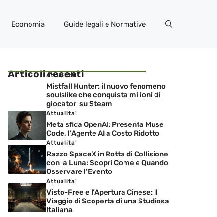
Economia
Guide legali e Normative
Articoli recenti
Attualita'
Mistfall Hunter: il nuovo fenomeno
soulslike che conquista milioni di
giocatori su Steam
Attualita'
Meta sfida OpenAI: Presenta Muse
Code, l’Agente AI a Costo Ridotto
Attualita'
Razzo SpaceX in Rotta di Collisione
con la Luna: Scopri Come e Quando
Osservare l’Evento
Attualita'
Visto-Free e l’Apertura Cinese: Il
Viaggio di Scoperta di una Studiosa
Italiana