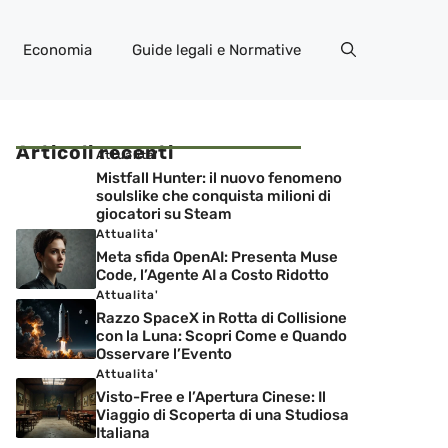
Economia
Guide legali e Normative
Articoli recenti
Attualita'
Mistfall Hunter: il nuovo fenomeno
soulslike che conquista milioni di
giocatori su Steam
Attualita'
Meta sfida OpenAI: Presenta Muse
Code, l’Agente AI a Costo Ridotto
Attualita'
Razzo SpaceX in Rotta di Collisione
con la Luna: Scopri Come e Quando
Osservare l’Evento
Attualita'
Visto-Free e l’Apertura Cinese: Il
Viaggio di Scoperta di una Studiosa
Italiana