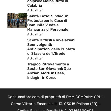
colpisce Melba Ruffo di
Calabria
Attualita'
Sanità Lazio: Sindaci in
Protesta per le Case di
Comunità Vuote e
Mancanza di Personale
Attualita'
Scelte Difficili e Rivelazioni
Sconvolgenti:
Anticipazioni della Puntata
di Stasera de ‘L’Erede’
Attualita'
Tragico Ritrovamento a
Sesto San Giovanni: Due
Anziani Morti in Casa,
Indagini in Corso
Consumatore.com di proprietà di DMM COMPANY SRL -
Corso Vittorio Emanuele II, 13, 03018 Paliano (FR) -
Codice Fiscale e Partita I.V.A. 03144800608