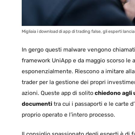
Migliaia i download di app di trading false, gli esperti la
In gergo questi malware vengono chiamat
framework UniApp e da maggio scorso le 
esponenzialmente. Riescono a imitare alla p
trader per la gestione dei propri investimen
azioni. Queste app di solito
chiedono agli u
documenti
tra cui i passaporti e le carte d
proprio operato e l’intero processo.
Il consiglio spassionato degli esperti è di f