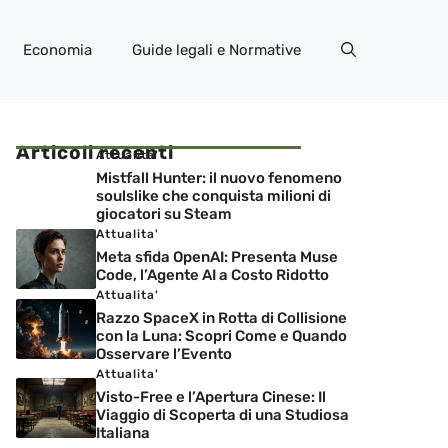
Economia
Guide legali e Normative
Articoli recenti
Attualita'
Mistfall Hunter: il nuovo fenomeno
soulslike che conquista milioni di
giocatori su Steam
Attualita'
Meta sfida OpenAI: Presenta Muse
Code, l’Agente AI a Costo Ridotto
Attualita'
Razzo SpaceX in Rotta di Collisione
con la Luna: Scopri Come e Quando
Osservare l’Evento
Attualita'
Visto-Free e l’Apertura Cinese: Il
Viaggio di Scoperta di una Studiosa
Italiana