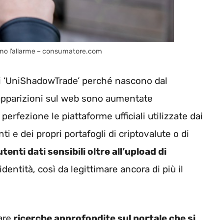
nciano l’allarme – consumatore.com
i ‘UniShadowTrade’ perché nascono dal
apparizioni sul web sono aumentate
erfezione le piattaforme ufficiali utilizzate dai
ti e dei propri portafogli di criptovalute o di
tenti dati sensibili oltre all’upload di
’identità, così da legittimare ancora di più il
are
ricerche approfondite sul portale che si