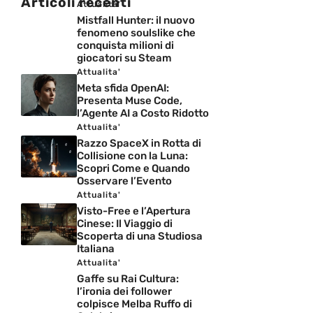
Articoli recenti
Attualita'
Mistfall Hunter: il nuovo
fenomeno soulslike che
conquista milioni di
giocatori su Steam
Attualita'
Meta sfida OpenAI:
Presenta Muse Code,
l’Agente AI a Costo Ridotto
Attualita'
Razzo SpaceX in Rotta di
Collisione con la Luna:
Scopri Come e Quando
Osservare l’Evento
Attualita'
Visto-Free e l’Apertura
Cinese: Il Viaggio di
Scoperta di una Studiosa
Italiana
Attualita'
Gaffe su Rai Cultura:
l’ironia dei follower
colpisce Melba Ruffo di