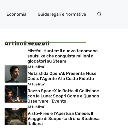
Economia
Guide legali e Normative
Articoli recenti
Attualita'
Mistfall Hunter: il nuovo fenomeno
soulslike che conquista milioni di
giocatori su Steam
Attualita'
Meta sfida OpenAI: Presenta Muse
Code, l’Agente AI a Costo Ridotto
Attualita'
Razzo SpaceX in Rotta di Collisione
con la Luna: Scopri Come e Quando
Osservare l’Evento
Attualita'
Visto-Free e l’Apertura Cinese: Il
Viaggio di Scoperta di una Studiosa
Italiana