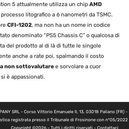
tion 5 attualmente utilizza un chip
AMD
l processo litografico a 6 nanometri da TSMC.
ore
CFI-1202
, ma non ha un nome in codice
stato denominato “PS5 Chassis C” o qualcosa di
ta del prodotto al di là di tutte le singole
ente anche a rate poi, spalmando il costo
da non sottovalutare
e sorvolare a cuor
 si è appassionati.
Y SRL - Corso Vittorio Emanuele II, 13, 03018 Paliano (FR) - 
istica registrata presso il Tribunale di Frosinone con n°05/202
Copyright ©2026 - Tutti i diritti riservati -
Contattaci