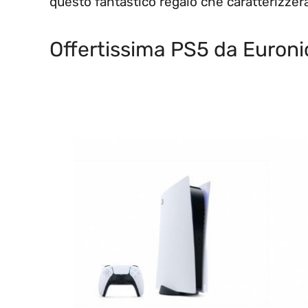
questo fantastico regalo che caratterizzerà
Offertissima PS5 da Euronic