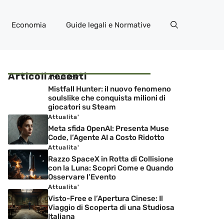
Economia
Guide legali e Normative
Articoli recenti
Attualita'
Mistfall Hunter: il nuovo fenomeno
soulslike che conquista milioni di
giocatori su Steam
Attualita'
Meta sfida OpenAI: Presenta Muse
Code, l’Agente AI a Costo Ridotto
Attualita'
Razzo SpaceX in Rotta di Collisione
con la Luna: Scopri Come e Quando
Osservare l’Evento
Attualita'
Visto-Free e l’Apertura Cinese: Il
Viaggio di Scoperta di una Studiosa
Italiana