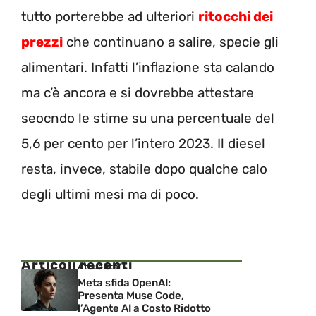
tutto porterebbe ad ulteriori
ritocchi dei
prezzi
che continuano a salire, specie gli
alimentari. Infatti l’inflazione sta calando
ma c’è ancora e si dovrebbe attestare
seocndo le stime su una percentuale del
5,6 per cento per l’intero 2023. Il diesel
resta, invece, stabile dopo qualche calo
degli ultimi mesi ma di poco.
Articoli recenti
Attualita'
Meta sfida OpenAI:
Presenta Muse Code,
l’Agente AI a Costo Ridotto