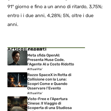
91° giorno e fino a un anno di ritardo, 3,75%;
entro i i due anni, 4,28%; 5%, oltre i due
anni.
Articoli recenti
Attualita'
Meta sfida OpenAI:
Presenta Muse Code,
l’Agente AI a Costo Ridotto
Attualita'
Razzo SpaceX in Rotta di
Collisione con la Luna:
Scopri Come e Quando
Osservare l’Evento
Attualita'
Visto-Free e l’Apertura
Cinese: Il Viaggio di
Scoperta di una Studiosa