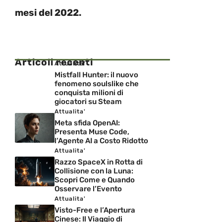
mesi del 2022.
Articoli recenti
Attualita'
Mistfall Hunter: il nuovo
fenomeno soulslike che
conquista milioni di
giocatori su Steam
Attualita'
Meta sfida OpenAI:
Presenta Muse Code,
l’Agente AI a Costo Ridotto
Attualita'
Razzo SpaceX in Rotta di
Collisione con la Luna:
Scopri Come e Quando
Osservare l’Evento
Attualita'
Visto-Free e l’Apertura
Cinese: Il Viaggio di