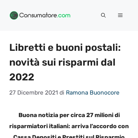
Vai
Menu
al
contenuto
Libretti e buoni postali:
novità sui risparmi dal
2022
27 Dicembre 2021
di
Ramona Buonocore
Buona notizia per circa 27 milioni di
risparmiatori italiani: arriva l’accordo con
Cassa Depositi e Prestiti sul Risparmio